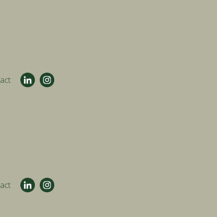
act
act