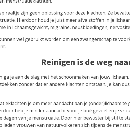
en menstruatieklachten.
f spiraaltje zijn geen oplossing voor deze klachten. Ze bev
uatie. Hierdoor houd je juist meer afvalstoffen in je lich
e in lichaamsgewicht, migraine, neusbloedingen, nervositei
je kunnen wel gebruikt worden om een zwangerschap te voork
ht.
Reinigen is de weg naa
en ga je aan de slag met het schoonmaken van jouw lichaam. 
tdekken zonder dat er andere klachten ontstaan. Je kan dus 
atieklachten je om meer aandacht aan je (onder)lichaam te g
rdoor heb je minder aandacht voor je buikgevoel en je vrouwel
de dagen van je menstruatie. Door hier bewuster bij stil te s
o laden vrouwen van natuurvolkeren zich tijdens de menstru