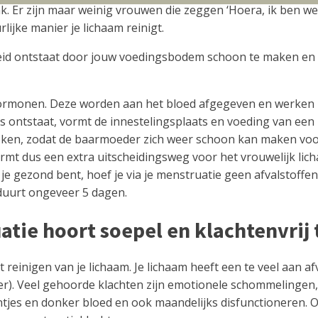
Er zijn maar weinig vrouwen die zeggen ‘Hoera, ik ben weer 
ijke manier je lichaam reinigt.
heid ontstaat door jouw voedingsbodem schoon te maken en 
hormonen. Deze worden aan het bloed afgegeven en werken i
 ontstaat, vormt de innestelingsplaats en voeding van een 
ebroken, zodat de baarmoeder zich weer schoon kan maken voo
ormt dus een extra uitscheidingsweg voor het vrouwelijk lic
 gezond bent, hoef je via je menstruatie geen afvalstoffen u
 duurt ongeveer 5 dagen.
atie hoort soepel en klachtenvrij 
et reinigen van je lichaam. Je lichaam heeft een te veel aan 
 Veel gehoorde klachten zijn emotionele schommelingen, bui
ontjes en donker bloed en ook maandelijks disfunctioneren