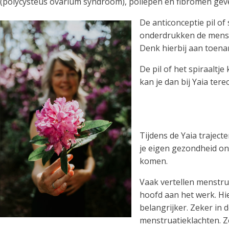
(polycysteus ovarium syndroom), poliepen en fibromen gev
De anticonceptie pil o
onderdrukken de menstr
Denk hierbij aan toenam
De pil of het spiraalt
kan je dan bij Yaia terec
Tijdens de Yaia traject
je eigen gezondheid on
komen.
Vaak vertellen menstru
hoofd aan het werk. Hie
belangrijker. Zeker in 
menstruatieklachten. Z