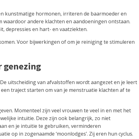
atten kunstmatige hormonen, irriteren de baarmoeder en
aam waardoor andere klachten en aandoeningen ontstaan.
t, depressies en hart- en vaatziekten.
omen. Voor bijwerkingen of om je reiniging te stimuleren
r genezing
De uitscheiding van afvalstoffen wordt aangezet en je leert
een traject starten om van je menstruatie klachten af te
even. Momenteel zijn veel vrouwen te veel in en met het
ijke intuïtie. Deze zijn ook belangrijk, zo niet
taan en je intuïtie te gebruiken, verminderen
atie op in zogenaamde ‘moonlodges’. Zij eren hun cyclus.