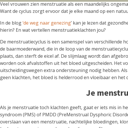
Veel vrouwen zien menstruatie als een maandelijks ongemak. 
Want de cyclus zorgt ervoor dat je elke maand op een natuurl
In de blog
‘de weg naar genezing
’ kan je lezen dat gezond
hierin? En wat vertellen menstruatieklachten jou?
De menstruatiecyclus is een samenspel van verschillende 
de baarmoederwand, die in de loop van de menstruatiecyclus
plaats, dan sterft de eicel af. De slijmlaag wordt dan afg
worden ook afvalstoffen uit het bloed uitgescheiden. Het v
uitscheidingswegen extra ondersteuning nodig hebben. Als je
geen klachten, het bloed is helderrood en vloeibaar en het
Je menstru
Als je menstruatie toch klachten geeft, gaat er iets mis in h
syndroom (PMS) of PMDD (PreMenstrual Dysphoric Disorder).
overslaan van een menstruatie, nachtelijke bloedingen, kl