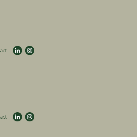
act
act