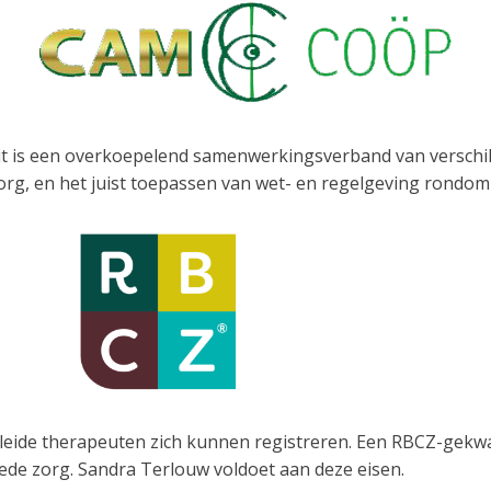
t is een overkoepelend samenwerkingsverband van verschill
g, en het juist toepassen van wet- en regelgeving rondom 
leide therapeuten zich kunnen registreren. Een RBCZ-gekwal
goede zorg. Sandra Terlouw voldoet aan deze eisen.