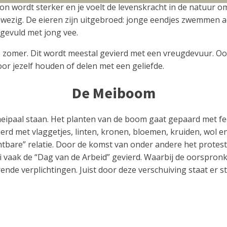
 zon wordt sterker en je voelt de levenskracht in de natuur 
anwezig. De eieren zijn uitgebroed: jonge eendjes zwemmen 
 gevuld met jong vee.
 zomer. Dit wordt meestal gevierd met een vreugdevuur. Oo
voor jezelf houden of delen met een geliefde.
De Meiboom
meipaal staan. Het planten van de boom gaat gepaard met fe
erd met vlaggetjes, linten, kronen, bloemen, kruiden, wol en
tbare” relatie. Door de komst van onder andere het protes
aak de “Dag van de Arbeid” gevierd. Waarbij de oorspronkel
nde verplichtingen. Juist door deze verschuiving staat er 