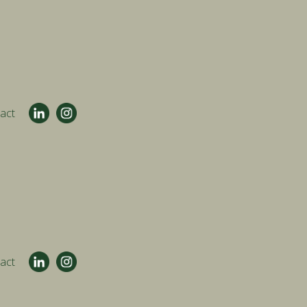
act
act