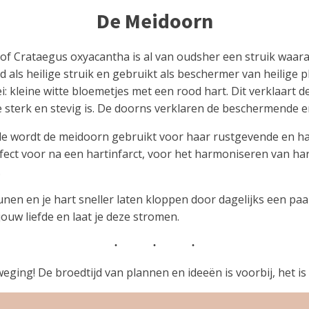
De Meidoorn
f Crataegus oxyacantha is al van oudsher een struik waar
d als heilige struik en gebruikt als beschermer van heilige 
i: kleine witte bloemetjes met een rood hart. Dit verklaart 
ie sterk en stevig is. De doorns verklaren de beschermende e
e wordt de meidoorn gebruikt voor haar rustgevende en h
rfect voor na een hartinfarct, voor het harmoniseren van ha
.
nen en je hart sneller laten kloppen door dagelijks een pa
ouw liefde en laat je deze stromen.
ging! De broedtijd van plannen en ideeën is voorbij, het is 