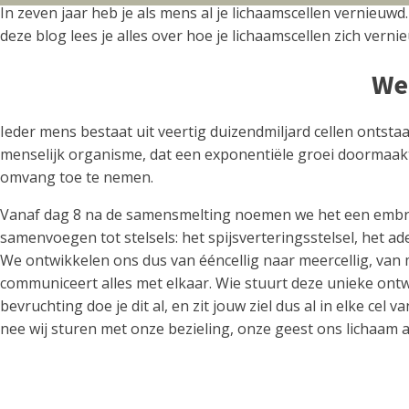
In zeven jaar heb je als mens al je lichaamscellen vernieuw
deze blog lees je alles over hoe je lichaamscellen zich vern
We 
Ieder mens bestaat uit veertig duizendmiljard cellen ontstaa
menselijk organisme, dat een exponentiële groei doormaakt al
omvang toe te nemen.
Vanaf dag 8 na de samensmelting noemen we het een embryo, 
samenvoegen tot stelsels: het spijsverteringsstelsel, het ade
We ontwikkelen ons dus van ééncellig naar meercellig, van m
communiceert alles met elkaar. Wie stuurt deze unieke ontwik
bevruchting doe je dit al, en zit jouw ziel dus al in elke cel
nee wij sturen met onze bezieling, onze geest ons lichaam 