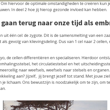
d. Om hiervoor de optimale omstandigheden te creëren kun je 
ieuwen. In deel 2 hoe jij hierop gezonde invloed kan hebben.
gaan terug naar onze tijd als em
n uit één cel: de zygote. Dit is de samensmelting van een zaa
s gevolg van klievingsdeling. Dus van 1 cel naar 2 cellen, n
de cellen differentiëren en specialiseren. Hierdoor ontsta
mhalingsstelsel, het circulatiestelsel en het uitscheidingsst
eercellig naar weefsels, weefsels naar stelsels en organen. 
keling aan? Jijzelf, jij brengt jezelf tot stand. Met jouw zi
 van je lichaam. Ons bewustzijn is noodzakelijk om te zijn, om 
aan.