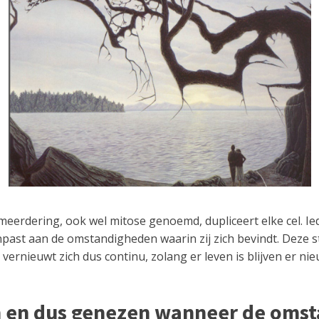
vermeerdering, ook wel mitose genoemd, dupliceert elke cel. I
aanpast aan de omstandigheden waarin zij zich bevindt. Dez
s vernieuwt zich dus continu, zolang er leven is blijven er n
 en dus genezen wanneer de omst