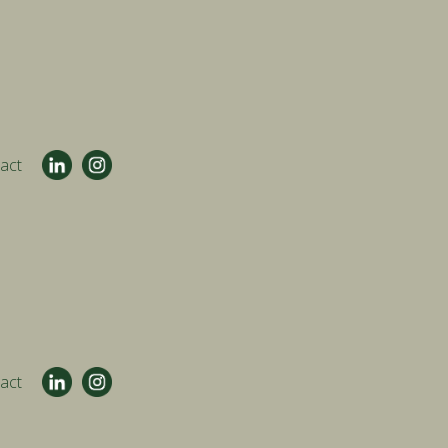
act
act