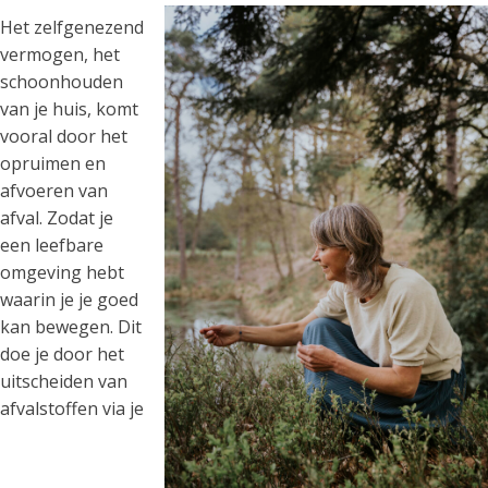
Het zelfgenezend
vermogen, het
schoonhouden
van je huis, komt
vooral door het
opruimen en
afvoeren van
afval. Zodat je
een leefbare
omgeving hebt
waarin je je goed
kan bewegen. Dit
doe je door het
uitscheiden van
afvalstoffen via je