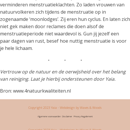
verminderen menstruatieklachten. Zo laden vrouwen van
natuurvolkeren zich tijdens de menstruatie op in
zogenaamde ‘moonlodges’. Zij eren hun cyclus. En laten zich
niet gek maken door reclames die doen alsof de
menstruatieperiode niet waardevol is. Gun jij jezelf een
paar dagen van rust, besef hoe nuttig menstruatie is voor
je hele lichaam.
Vertrouw op de natuur en de oerwijsheid over het belang
van reiniging. Laat je hierbij ondersteunen door Yaia.
Bron: www.4natuurkwaliteiten.nl
Copyright 2023 Yaia
- Webdesign by Waves & Woods
Algemene voorwaarden
Disclaimer
Privacy Regelement
Copyright 2023 Yaia
- Webdesign by Waves & Woods