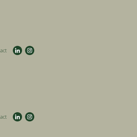
act
act