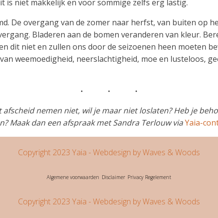
t is niet makkelijk en voor sommige zelfs erg lastig.
 De overgang van de zomer naar herfst, van buiten op het 
overgang. Bladeren aan de bomen veranderen van kleur. Be
nen dit niet en zullen ons door de seizoenen heen moeten b
van weemoedigheid, neerslachtigheid, moe en lusteloos, geen
 afscheid nemen niet, wil je maar niet loslaten? Heb je be
en? Maak dan een afspraak met Sandra Terlouw via
Yaia-con
Copyright 2023 Yaia
- Webdesign by Waves & Woods
Algemene voorwaarden
Disclaimer
Privacy Regelement
Copyright 2023 Yaia
- Webdesign by Waves & Woods