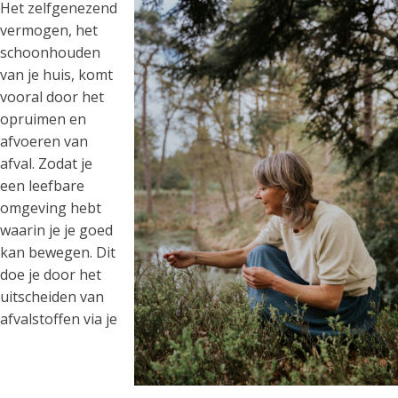
Het zelfgenezend
vermogen, het
schoonhouden
van je huis, komt
vooral door het
opruimen en
afvoeren van
afval. Zodat je
een leefbare
omgeving hebt
waarin je je goed
kan bewegen. Dit
doe je door het
uitscheiden van
afvalstoffen via je