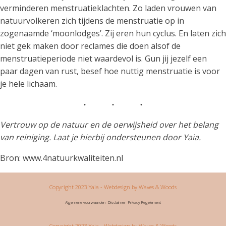
verminderen menstruatieklachten. Zo laden vrouwen van
natuurvolkeren zich tijdens de menstruatie op in
zogenaamde ‘moonlodges’. Zij eren hun cyclus. En laten zich
niet gek maken door reclames die doen alsof de
menstruatieperiode niet waardevol is. Gun jij jezelf een
paar dagen van rust, besef hoe nuttig menstruatie is voor
je hele lichaam.
Vertrouw op de natuur en de oerwijsheid over het belang
van reiniging. Laat je hierbij ondersteunen door Yaia.
Bron: www.4natuurkwaliteiten.nl
Copyright 2023 Yaia
- Webdesign by Waves & Woods
Algemene voorwaarden
Disclaimer
Privacy Regelement
Copyright 2023 Yaia
- Webdesign by Waves & Woods