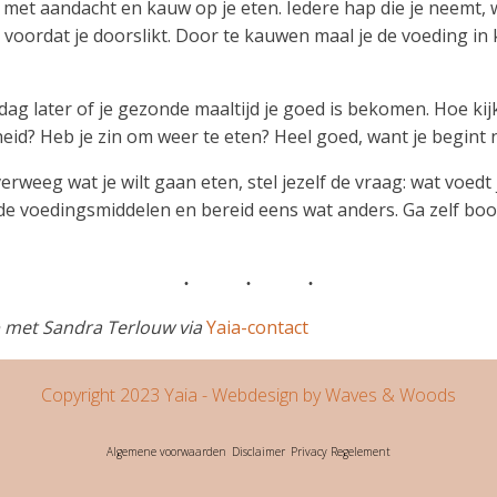
et met aandacht en kauw op je eten. Iedere hap die je neemt,
 voordat je doorslikt. Door te kauwen maal je de voeding in k
ag later of je gezonde maaltijd je goed is bekomen. Hoe kijk
id? Heb je zin om weer te eten? Heel goed, want je begint 
rweeg wat je wilt gaan eten, stel jezelf de vraag: wat voedt 
ende voedingsmiddelen en bereid eens wat anders. Ga zelf b
p met Sandra Terlouw via
Yaia-contact
Copyright 2023 Yaia
- Webdesign by Waves & Woods
Algemene voorwaarden
Disclaimer
Privacy Regelement