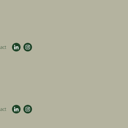
act
act