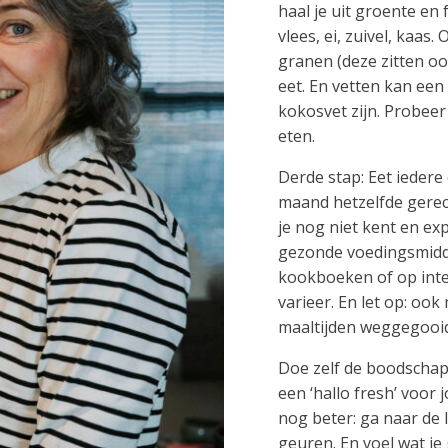
haal je uit groente en f
vlees, ei, zuivel, kaas
granen (deze zitten oo
eet. En vetten kan een 
kokosvet zijn. Probeer
eten.
Derde stap: Eet iedere
maand hetzelfde gerecht
je nog niet kent en exp
gezonde voedingsmidde
kookboeken of op inter
varieer. En let op: ook
maaltijden weggegooid 
Doe zelf de boodschapp
een ‘hallo fresh’ voor 
nog beter: ga naar de 
geuren. En voel wat je 