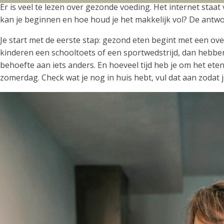
Er is veel te lezen over gezonde voeding. Het internet sta
kan je beginnen en hoe houd je het makkelijk vol? De antwo
Je start met de eerste stap: gezond eten begint met een ove
kinderen een schooltoets of een sportwedstrijd, dan hebbe
behoefte aan iets anders. En hoeveel tijd heb je om het et
zomerdag. Check wat je nog in huis hebt, vul dat aan zodat 