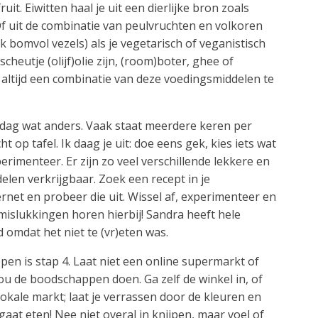
ruit. Eiwitten haal je uit een dierlijke bron zoals
. Of uit de combinatie van peulvruchten en volkoren
k bomvol vezels) als je vegetarisch of veganistisch
scheutje (olijf)olie zijn, (room)boter, ghee of
 altijd een combinatie van deze voedingsmiddelen te
 dag wat anders. Vaak staat meerdere keren per
 op tafel. Ik daag je uit: doe eens gek, kies iets wat
erimenteer. Er zijn zo veel verschillende lekkere en
len verkrijgbaar. Zoek een recept in je
net en probeer die uit. Wissel af, experimenteer en
 mislukkingen horen hierbij! Sandra heeft hele
omdat het niet te (vr)eten was.
en is stap 4. Laat niet een online supermarkt of
jou de boodschappen doen. Ga zelf de winkel in, of
lokale markt; laat je verrassen door de kleuren en
gaat eten! Nee niet overal in knijpen, maar voel of