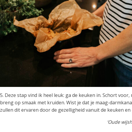
5. Deze stap vind ik heel leuk: ga de keuken in. Schort voor,
breng op smaak met kruiden. Wist je dat je maag-darmkanaa
zullen dit ervaren door de gezelligheid vanuit de keuken en
‘Oude wijsh