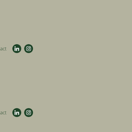
act
act