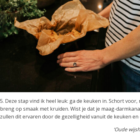
5. Deze stap vind ik heel leuk: ga de keuken in. Schort voor,
breng op smaak met kruiden. Wist je dat je maag-darmkanaa
zullen dit ervaren door de gezelligheid vanuit de keuken en
‘Oude wijsh