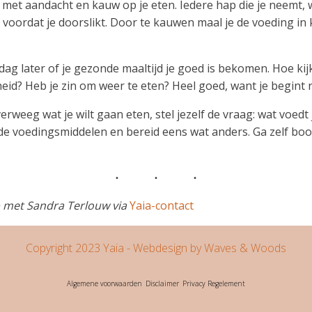
et met aandacht en kauw op je eten. Iedere hap die je neemt,
 voordat je doorslikt. Door te kauwen maal je de voeding in k
ag later of je gezonde maaltijd je goed is bekomen. Hoe kijk
id? Heb je zin om weer te eten? Heel goed, want je begint 
rweeg wat je wilt gaan eten, stel jezelf de vraag: wat voedt 
ende voedingsmiddelen en bereid eens wat anders. Ga zelf b
p met Sandra Terlouw via
Yaia-contact
Copyright 2023 Yaia
- Webdesign by Waves & Woods
Algemene voorwaarden
Disclaimer
Privacy Regelement