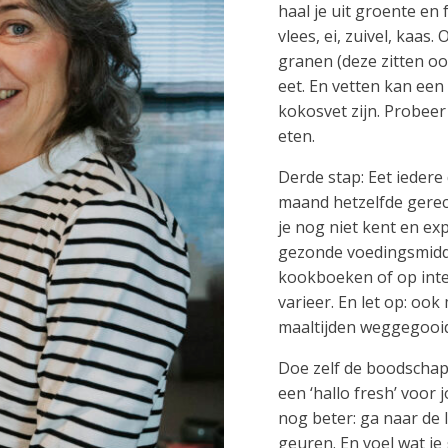
haal je uit groente en f
vlees, ei, zuivel, kaas
granen (deze zitten oo
eet. En vetten kan een 
kokosvet zijn. Probeer
eten.
Derde stap: Eet iedere
maand hetzelfde gerecht
je nog niet kent en exp
gezonde voedingsmidde
kookboeken of op inter
varieer. En let op: ook
maaltijden weggegooid 
Doe zelf de boodschapp
een ‘hallo fresh’ voor 
nog beter: ga naar de 
geuren. En voel wat je 