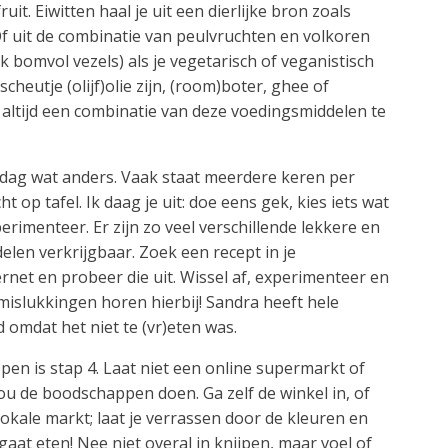
ruit. Eiwitten haal je uit een dierlijke bron zoals
. Of uit de combinatie van peulvruchten en volkoren
k bomvol vezels) als je vegetarisch of veganistisch
scheutje (olijf)olie zijn, (room)boter, ghee of
 altijd een combinatie van deze voedingsmiddelen te
 dag wat anders. Vaak staat meerdere keren per
 op tafel. Ik daag je uit: doe eens gek, kies iets wat
erimenteer. Er zijn zo veel verschillende lekkere en
len verkrijgbaar. Zoek een recept in je
net en probeer die uit. Wissel af, experimenteer en
 mislukkingen horen hierbij! Sandra heeft hele
omdat het niet te (vr)eten was.
en is stap 4. Laat niet een online supermarkt of
jou de boodschappen doen. Ga zelf de winkel in, of
lokale markt; laat je verrassen door de kleuren en
gaat eten! Nee niet overal in knijpen, maar voel of