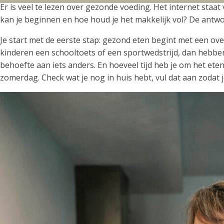
Er is veel te lezen over gezonde voeding. Het internet sta
kan je beginnen en hoe houd je het makkelijk vol? De antwo
Je start met de eerste stap: gezond eten begint met een ove
kinderen een schooltoets of een sportwedstrijd, dan hebbe
behoefte aan iets anders. En hoeveel tijd heb je om het et
zomerdag. Check wat je nog in huis hebt, vul dat aan zodat 